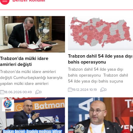
Benzer Konular
Trabzon dahil 54 ilde yasa dışı
Trabzon’da mülki idare
bahis operasyonu
amirleri değişti
Trabzon dahil 54 ilde yasa dışı
Trabzon’da mülki idare amirleri
bahis operasyonu Trabzon dahil
değişti Cumhurbaşkanlığı kararıyla
54 ilde yasa dışı bahis suçuna
yapılan mülki idare amirleri
yönelik düzenlenen Siberağ-12
atamaları Resmi Gazete’de
19.12.2024 10:19
0
18.06.2026 00:49
0
operasyonlarında 319 şüpheli
yayımlandı. Karar kapsamında
yakalandı İçişleri Bakanı Ali
Trabzon’un mülki idare kadrosunda
Yerlikaya sosyal medya hesabından
dikkat çeken değişiklikler yaşandı
yaptığı paylaşımda Cumhuriyet
bazı ilçelerin kaymakamları
Başsavcılıkları ile Emniyet Genel
değişirken, kente yeni vali
Müdürlüğü Siber Suçlarla Mücadele
yardımcıları da atandı
Daire Başkanlığı
Cumhurbaşkanlığı kararıyla yapılan