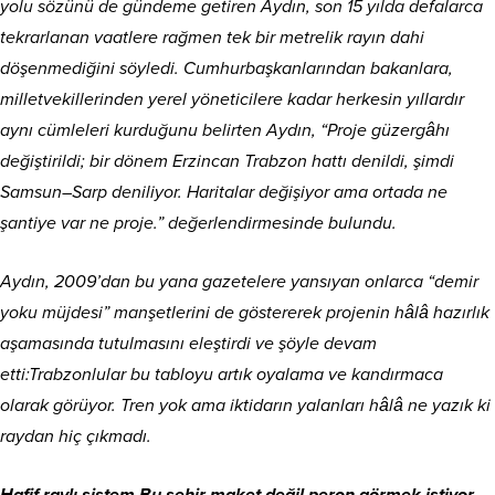
yolu sözünü de gündeme getiren Aydın, son 15 yılda defalarca
tekrarlanan vaatlere rağmen tek bir metrelik rayın dahi
döşenmediğini söyledi. Cumhurbaşkanlarından bakanlara,
milletvekillerinden yerel yöneticilere kadar herkesin yıllardır
aynı cümleleri kurduğunu belirten Aydın, “Proje güzergâhı
değiştirildi; bir dönem Erzincan Trabzon hattı denildi, şimdi
Samsun–Sarp deniliyor. Haritalar değişiyor ama ortada ne
şantiye var ne proje.” değerlendirmesinde bulundu.
Aydın, 2009’dan bu yana gazetelere yansıyan onlarca “demir
yoku müjdesi” manşetlerini de göstererek projenin hâlâ hazırlık
aşamasında tutulmasını eleştirdi ve şöyle devam
etti:Trabzonlular bu tabloyu artık oyalama ve kandırmaca
olarak görüyor. Tren yok ama iktidarın yalanları hâlâ ne yazık ki
raydan hiç çıkmadı.