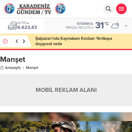
31
ALTIN
°C
İSTANBUL
6.623,43
PARÇALI BULUTLU
Şalpazarı’nda Kaymakam Kezban Yerlikaya
duygusal veda
Manşet
Anasayfa
Manşet
MOBİL REKLAM ALANI