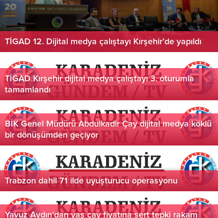
TİGAD 12. Dijital medya çalıştayı Kırşehir’de yapıldı
TİGAD Kırşehir dijital medya çalıştayı 3. oturumla
tamamlandı
BİK Genel Müdürü Abdulkadir Çay dijital medya köklü
bir dönüşümden geçiyor