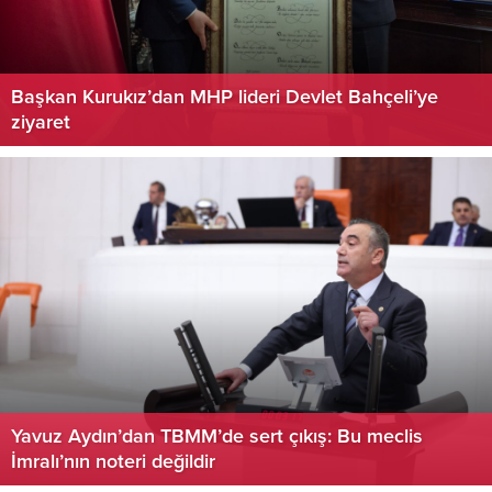
Başkan Kurukız’dan MHP lideri Devlet Bahçeli’ye
ziyaret
Yavuz Aydın’dan TBMM’de sert çıkış: Bu meclis
İmralı’nın noteri değildir