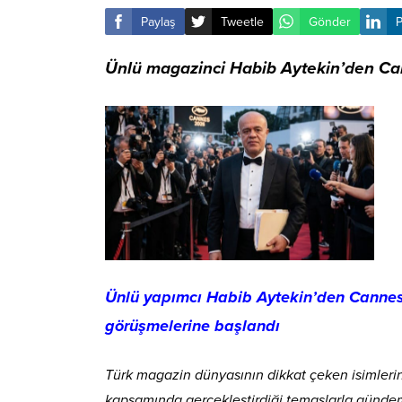
Paylaş
Tweetle
Gönder
P
Ünlü magazinci Habib Aytekin’den Can
Ünlü yapımcı Habib Aytekin’den Cannes f
görüşmelerine başlandı
Türk magazin dünyasının dikkat çeken isimleri
kapsamında gerçekleştirdiği temaslarla günde