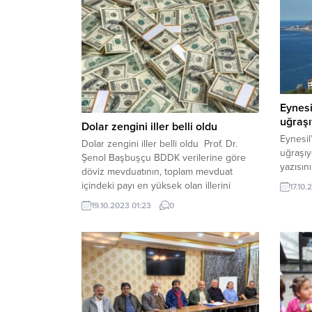
Eynes
uğraşı
Dolar zengini iller belli oldu
Eynesi
Dolar zengini iller belli oldu Prof. Dr.
uğraşıy
Şenol Başbuşçu BDDK verilerine göre
yazısın
döviz mevduatının, toplam mevduat
beğend
içindeki payı en yüksek olan illerini
17.10
hafta i
paylaştı Başkent Üniversitesi Uluslararası
19.10.2023 01:23
0
haber y
Finans ve Bankacılık Bölüm Başkanı Prof.
dediğim
Dr. Şenol Başbuşçu, BDDK verilerine
alamadı
göre döviz mevduatının, toplam mevduat
çalışma
içindeki payı en yüksek olan illeri
Parti G
paylaştı. Babuşçu’nun...
ve...