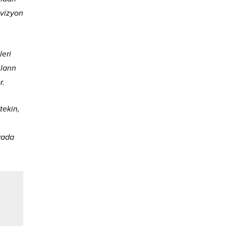
evizyon
leri
ların
r.
tekin,
yada