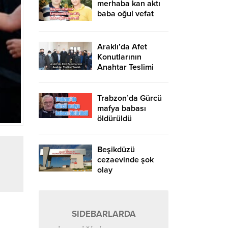
merhaba kan aktı
baba oğul vefat
etti
Araklı’da Afet
Konutlarının
Anahtar Teslimi
Yapıldı
Trabzon’da Gürcü
mafya babası
öldürüldü
Beşikdüzü
cezaevinde şok
olay
SIDEBARLARDA