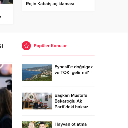
Rojin Kabaiş açıklaması
hedefimiz üniversiteler değil
organize suç odaklarıdır
a
ı
Popüler Konular
Eynesil’e doğalgaz
ve TOKİ gelir mi?
Başkan Mustafa
Bekaroğlu Ak
Parti’deki haksız
uygulamalara isyan
etti.
Hayvan otlatma