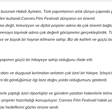
bulunan Habib Aytekin, Türk yapımlarının artık dünya çapında 
deleri kullandı:Cannes Film Festivali dünyanın en önemli
 değil, televizyon ve dijital projeler adına da çok önemli bağla
 arenaya taşımak adına çok değerli görüşmeler gerçekleştirdik. T
r ve büyük bir hayran kitlesine sahip. Biz de kaliteli ve güçlü bi
yapımın güçlü bir hikayeye sahip olduğunu ifade etti.
icdanı ve duygusal kırılmaları anlatan çok özel bir hikaye. İzleyic
nes’da gördüğümüz ilgi bize doğru yolda olduğumuzu gösterdi.
erle yaptığı özel röportajlar ve gündem yaratan haberlerle bilin
lı projeler hazırladığı konuşuluyor. Cannes Film Festivali’ndeki 
ası hedeflerini gözler önüne serdi.