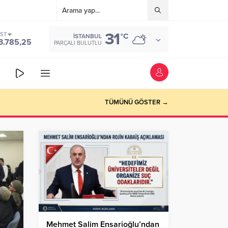
31
IST
°C
İSTANBUL
3.785,25
PARÇALI BULUTLU
TÜMÜNÜ GÖSTER →
Mehmet Salim Ensarioğlu’ndan