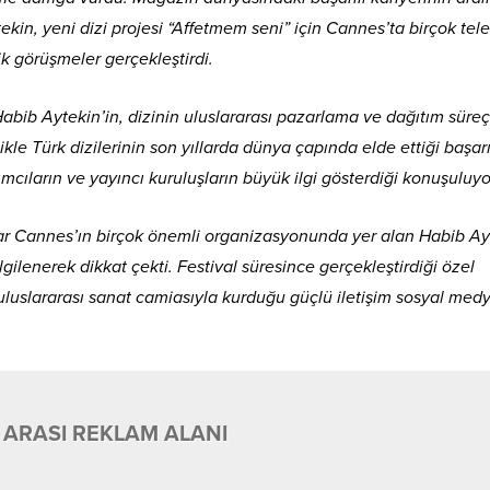
kin, yeni dizi projesi “Affetmem seni” için Cannes’ta birçok tel
ik görüşmeler gerçekleştirdi.
bib Aytekin’in, dizinin uluslararası pazarlama ve dağıtım süreç
ikle Türk dizilerinin son yıllarda dünya çapında elde ettiği başarı
ıların ve yayıncı kuruluşların büyük ilgi gösterdiği konuşuluyo
adar Cannes’ın birçok önemli organizasyonunda yer alan Habib Ay
lgilenerek dikkat çekti. Festival süresince gerçekleştirdiği özel
 uluslararası sanat camiasıyla kurduğu güçlü iletişim sosyal med
 ARASI REKLAM ALANI