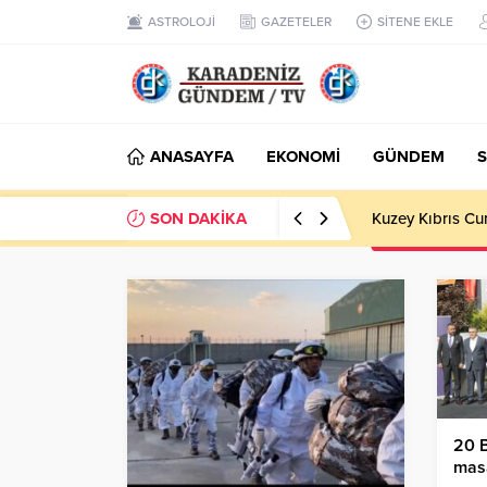
ASTROLOJİ
GAZETELER
SİTENE EKLE
ANASAYFA
EKONOMİ
GÜNDEM
S
SON DAKİKA
Şalpazarı’nda 
20 B
masa