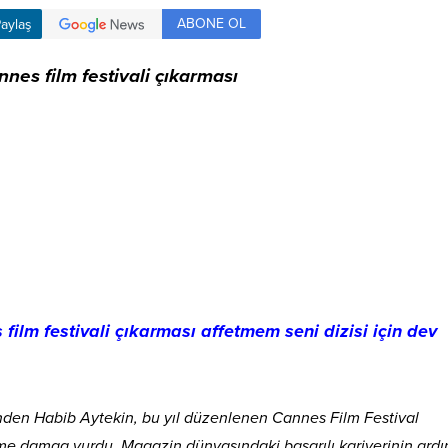
ABONE OL
aylaş
nes film festivali çıkarması
ilm festivali çıkarması affetmem seni dizisi için dev
nden Habib Aytekin, bu yıl düzenlenen Cannes Film Festival
me damga vurdu. Magazin dünyasındaki başarılı kariyerinin ard