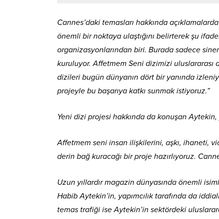
Cannes’daki temasları hakkında açıklamalarda 
önemli bir noktaya ulaştığını belirterek şu ifa
organizasyonlarından biri. Burada sadece sinema
kuruluyor. Affetmem Seni dizimizi uluslararası
dizileri bugün dünyanın dört bir yanında izleniyo
projeyle bu başarıya katkı sunmak istiyoruz.”
Yeni dizi projesi hakkında da konuşan Aytekin, 
Affetmem seni insan ilişkilerini, aşkı, ihaneti, v
derin bağ kuracağı bir proje hazırlıyoruz. Can
Uzun yıllardır magazin dünyasında önemli isiml
Habib Aytekin’in, yapımcılık tarafında da iddia
temas trafiği ise Aytekin’in sektördeki uluslarar