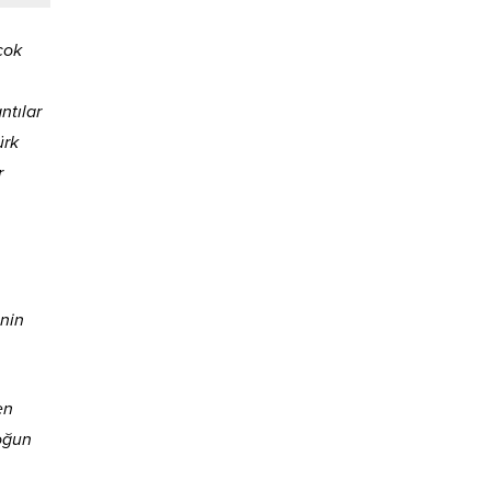
çok
ntılar
ürk
r
inin
en
yoğun