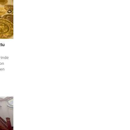
ttu
rinde
zon
şen
ipaşa
e
ğunu,
içinde
inde