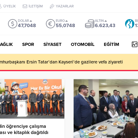
ÜYELİK
İLETİŞİM
YAZARLAR
DOLAR
EURO
ALTIN
B
47,7048
55,0748
6.623,43
1
AĞLIK
SPOR
SİYASET
OTOMOBİL
EĞİTİM
Kaymakam Kezban Yerlikaya duygusal veda
in öğrenciye çalışma
sı ve kitaplık dağıtıldı