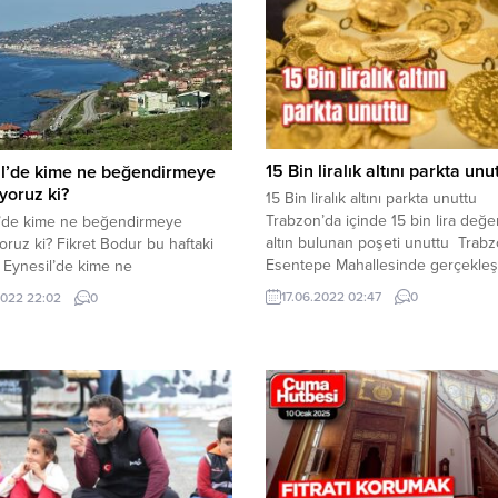
15 Bin liralık altını parkta unu
il’de kime ne beğendirmeye
yoruz ki?
15 Bin liralık altını parkta unuttu
Trabzon’da içinde 15 bin lira değe
l’de kime ne beğendirmeye
altın bulunan poşeti unuttu Trab
oruz ki? Fikret Bodur bu haftaki
Esentepe Mahallesinde gerçekle
ı Eynesil’de kime ne
olayda saat 19.00 sıralarında Gaz
irmeye uğraşıyoruz ki? Geçen
17.06.2022 02:47
0
.2022 22:02
0
mahallesi, Taksim yokuşu üzerind
lçemiz adına iki önemli gelişmeleri
bulunan bankta 10 dakika oturdu
aptık. Yıllardır geldi, gelecek
bu esnada elinde siyah bir poşet 
iz ama, bir türlü netice
yaklaşık 10 bin – 15 bin lira değer
ğımız ‘TOKİ’ ve ‘Doğalgaz’
altın...
ları için müjdeli haber verdik. AK
iresun Milletvekili Sabri Öztürk