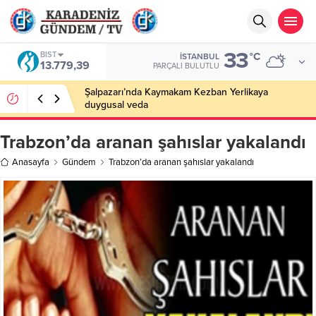
33
BIST
°C
İSTANBUL
13.779,39
PARÇALI BULUTLU
Şalpazarı’nda Kaymakam Kezban Yerlikaya
duygusal veda
Trabzon’da aranan şahıslar yakalandı
Anasayfa
Gündem
Trabzon’da aranan şahıslar yakalandı