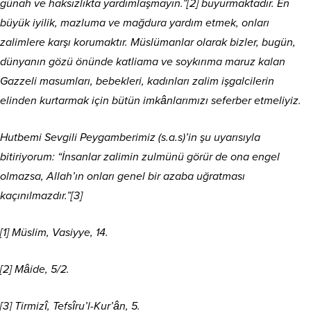
günah ve haksızlıkta yardımlaşmayın.”[2] buyurmaktadır. En
büyük iyilik, mazluma ve mağdura yardım etmek, onları
zalimlere karşı korumaktır. Müslümanlar olarak bizler, bugün,
dünyanın gözü önünde katliama ve soykırıma maruz kalan
Gazzeli masumları, bebekleri, kadınları zalim işgalcilerin
elinden kurtarmak için bütün imkânlarımızı seferber etmeliyiz.
Hutbemi Sevgili Peygamberimiz (s.a.s)’in şu uyarısıyla
bitiriyorum: “İnsanlar zalimin zulmünü görür de ona engel
olmazsa, Allah’ın onları genel bir azaba uğratması
kaçınılmazdır.”[3]
[1] Müslim, Vasiyye, 14.
[2] Mâide, 5/2.
[3] Tirmizî, Tefsîru’l-Kur’ân, 5.