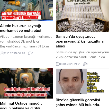
Ailede huzurun kaynağı
merhamet ve muhabbet
Samsun’da uyuşturucu
Ailede huzurun kaynağı merhamet
operasyonu 2 kişi gözaltına
ve muhabbet Diyanet İşleri
alındı
Başkanlığınca hazırlanan 31 Ekim
2025 tarihli ve “Ailede huzurun
Samsun’da uyuşturucu operasyonu
31.10.2025 00:28
0
kaynağı merhamet ve muhabbet”
2 kişi gözaltına alındı Samsun’da
konulu Cuma hutbesi yayınlandı
bir araç içerisinde bulunan şahıslar
08.01.2023 21:21
0
Ailede huzurun kaynağı merhamet
üzerinde yapılan kontrollerde 2.497
ve muhabbet Muhterem
kutu halinde toplam 139.842 kapsül
müslümanlar Aile Yüce Rabbimizin
sentetik ecza ele geçirildi. Samsun
bizlere bahşettiği sayısız
Narkotik Suçlarla Mücadele Şube
nimetlerden bir tanesidir. Aile,
Müdürlüğü görevlilerince, edilen
ruhun sekinet bulduğu; insanın
istihbari bilgiler neticesinde bir araç
insana, cânın cânâna...
içerisinde ve şahıslar üzerinde
Rize’de güvenlik görevlisi
yapılan kontrollerde 2.497 kutu
Mahmut Ustaosmanoğlu
şahıs evinde ölü bulundu.
halinde toplam 139.842...
yoğun bakıma kaldırıldı