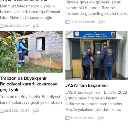
Rize’de güvenlik görevlisi şahıs
Mahmut Ustaosmanoğlu yoğun
evinde ölü bulundu. Rize bir
bakıma kaldırıldı İsmailağa Cemaati
hastanede güvenlik görevlisi olarak
lideri Mahmut Ustaosmanoğlu
çalışan kişi, evinde ölü bulundu.
21.05.2024 00:51
0
yoğun bakımda tedaviye alındı.
Edinilen bilgiye göre, Recep Tayyip
06.06.2022 21:14
0
İsmailağa cemaati lideri 93
Erdoğan Üniversitesi (RTEÜ) Eğitim
yaşındaki Mahmut
ve Araştırma Hastanesi’nde
Ustaosmanoğlu’nun hastaneye
güvenlik personeli olarak çalışan
kaldırıldığı öğrenildi.
Fatih Zere’den haber alamayan
Ustaosmanoğlu’nun yoğun
yakınları Portakallık mahallesinde
bakımda olduğu belirtiliyor.
yalnız yaşadığı evine gitti. Çilingir
Cemaatin sosyal medya
yardımıyla eve giren yakınları,...
hesaplarından yapılan açıklamada
“Üstadımız Mahmud Efendi
Trabzon’da Büyükşehir
Hazretlerimiz enfeksiyona bağlı
Belediyesi kararlı kokarcaya
JASAT’tan kaçamadı
rahatsızlanması sebebiyle
geçit yok
hastanede müşahede altına
JASAT’tan kaçamadı Bitlis’te 2022
Trabzon’da Büyükşehir Belediyesi
alınmıştır. Şeyhimizin tez zamanda...
yılında meydana gelen kasten
kararlı kokarcaya geçit yok Trabzon
öldürme suçundan aranan şahıs
Büyükşehir Belediyesi, kahverengi
Muş’ta yakalandı. Jandarma suç
02.11.2024 00:34
0
kokarca böceği ile mücadele
araştırma timi ekipleri kasten
15.05.2024 16:01
0
kapsamında ilçelerde ilaçlama
öldürme suçundan hakkında 37 yıl
çalışması gerçekleştiriyor. Trabzon
6 ay kesinleşmiş hapis cezası