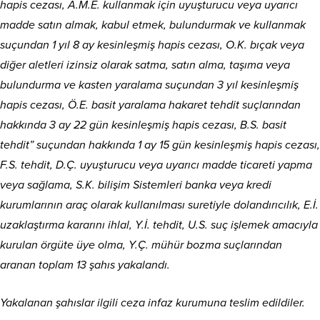
hapis cezası, A.M.E. kullanmak için uyuşturucu veya uyarıcı
madde satın almak, kabul etmek, bulundurmak ve kullanmak
suçundan 1 yıl 8 ay kesinleşmiş hapis cezası, O.K. bıçak veya
diğer aletleri izinsiz olarak satma, satın alma, taşıma veya
bulundurma ve kasten yaralama suçundan 3 yıl kesinleşmiş
hapis cezası, Ö.E. basit yaralama hakaret tehdit suçlarından
hakkında 3 ay 22 gün kesinleşmiş hapis cezası, B.S. basit
tehdit” suçundan hakkında 1 ay 15 gün kesinleşmiş hapis cezası,
F.S. tehdit,
D.Ç. uyuşturucu veya uyarıcı madde ticareti yapma
veya sağlama, S.K. bilişim Sistemleri banka veya kredi
kurumlarının araç olarak kullanılması suretiyle dolandırıcılık, E.İ.
uzaklaştırma kararını ihlal, Y.İ. tehdit, U.S. suç işlemek amacıyla
kurulan örgüte üye olma, Y.Ç. mühür bozma suçlarından
aranan toplam 13 şahıs yakalandı.
Yakalanan şahıslar ilgili ceza infaz kurumuna teslim edildiler.