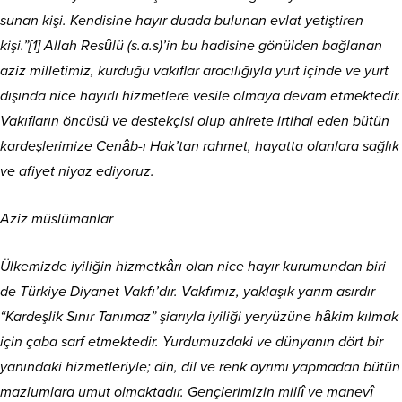
sunan kişi. Kendisine hayır duada bulunan evlat yetiştiren
kişi.”[1] Allah Resûlü (s.a.s)’in bu hadisine gönülden bağlanan
aziz milletimiz, kurduğu vakıflar aracılığıyla yurt içinde ve yurt
dışında nice hayırlı hizmetlere vesile olmaya devam etmektedir.
Vakıfların öncüsü ve destekçisi olup ahirete irtihal eden bütün
kardeşlerimize Cenâb-ı Hak’tan rahmet, hayatta olanlara sağlık
ve afiyet niyaz ediyoruz.
Aziz müslümanlar
Ülkemizde iyiliğin hizmetkârı olan nice hayır kurumundan biri
de Türkiye Diyanet Vakfı’dır. Vakfımız, yaklaşık yarım asırdır
“Kardeşlik Sınır Tanımaz” şiarıyla iyiliği yeryüzüne hâkim kılmak
için çaba sarf etmektedir. Yurdumuzdaki ve dünyanın dört bir
yanındaki hizmetleriyle; din, dil ve renk ayrımı yapmadan bütün
mazlumlara umut olmaktadır. Gençlerimizin millî ve manevî