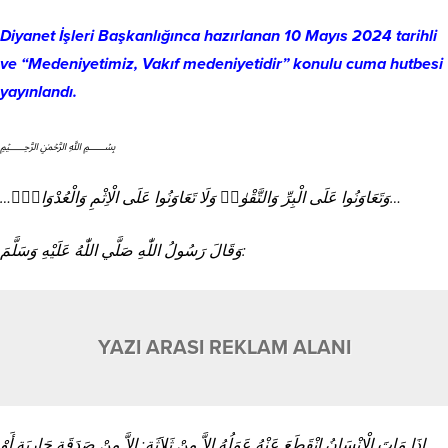
Diyanet İşleri Başkanlığınca hazırlanan 10 Mayıs 2024 tarihli
ve “Medeniyetimiz, Vakıf medeniyetidir” konulu cuma hutbesi
yayınlandı.
﷽
…وَتَعَاوَنُوا عَلَى الْبِرِّ وَالتَّقْوٰىۖ وَلَا تَعَاوَنُوا عَلَى الْاِثْمِ وَالْعُدْوَانِۖ…
وَقَالَ رَسُولُ اللّٰهِ صَلَّي اللّٰهُ عَلَيْهِ وَسَلَّمَ:
YAZI ARASI REKLAM ALANI
إِذَا مَاتَ الْإِنْسَانُ انْقَطَعَ عَنْهُ عَمَلُهُ إِلاَّ مِنْ ثَلاَثَةٍ: إِلاَّ مِنْ صَدَقَةٍ جَارِيَةٍ أَوْ