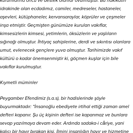
kurumlarına öncü ve destek olanlar övülmüştür. Bu hakikatin
idrakinde olan ecdadımız, camiler, medreseler, hastaneler,
aşevleri, kütüphaneler, kervansaraylar, köprüler ve çeşmeler
inşa etmiştir. Geçmişten günümüze kurulan vakıflar,
kimsesizlerin kimsesi, yetimlerin, öksüzlerin ve yaşlıların
sığınağı olmuştur. İhtiyaç sahiplerine, derdi ve sıkıntısı olanlara
umut, evlenecek gençlere yuva olmuştur. Tarihimizde vakıf
kültürü o kadar önemsenmiştir ki, göçmen kuşlar için bile
vakıflar kurulmuştur.
Kıymetli müminler
Peygamber Efendimiz (s.a.s), bir hadislerinde şöyle
buyurmaktadır: “İnsanoğlu ebediyete irtihal ettiği zaman amel
defteri kapanır. Şu üç kişinin defteri ise kapanmaz ve bunlara
sevap yazılmaya devam eder. Ardında sadaka-i câriye, yani
kalıcı bir hayır bırakan kişi. İlmini insanlığın hayır ve hizmetine