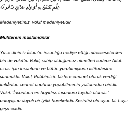
عِلْمٍ يُنْتَفَعُ بِهِ أَوْ وَلَدٍ صَالِحٍ يَدْعُو لَهُ.
Medeniyetimiz, vakıf medeniyetidir
Muhterem müslümanlar
Yüce dinimiz İslam’ın insanlığa hediye ettiği müesseselerden
biri de vakıftır. Vakıf, sahip olduğumuz nimetleri sadece Allah
rızası için insanların ve bütün yaratılmışların istifadesine
sunmaktır. Vakıf, Rabbimizin bizlere emanet olarak verdiği
imkânları cennet anahtarı yapabilmenin yollarından biridir.
Vakıf, ‘İnsanların en hayırlısı, insanlara faydalı olandır.’
anlayışına dayalı bir iyilik hareketidir. Kesintisi olmayan bir hayır
çeşmesidir.