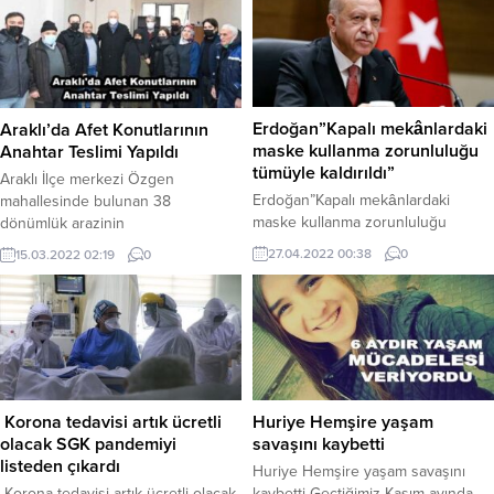
Erdoğan”Kapalı mekânlardaki
Araklı’da Afet Konutlarının
maske kullanma zorunluluğu
Anahtar Teslimi Yapıldı
tümüyle kaldırıldı”
Araklı İlçe merkezi Özgen
Erdoğan”Kapalı mekânlardaki
mahallesinde bulunan 38
maske kullanma zorunluluğu
dönümlük arazinin
tümüyle kaldırıldı” Cumhurbaşkanı
kamulaştırılmasından sonra 14 blok
27.04.2022 00:38
0
15.03.2022 02:19
0
Erdoğan, Sağlık Bakanlığı Bilim
şeklinde inşa edilen konutlar için
Kurulu toplantısı sonrası açıkladı
yaklaşık 56 milyon TL bedelle ihale
Cumhurbaşkanı Erdoğan, Sağlık
yapılmıştı. Eğim ve kot farkından
Bakanlığı Bilim Kurulu Üyelerini
dolayı zeminin güçlendirilmesi
kabulünde yaptığı açıklamada,
amacıyla fore kazık sisteminin
“Koronavirüs tedbirleri kapsamında
kullandığı çalışmalar
yaklaşık üç yıldır çeşitli
tamamlandı.AFAD Müdürlüğü
kapsamlarda uygulanan kapalı
Korona tedavisi artık ücretli
Huriye Hemşire yaşam
tarafından noter huzurunda 40
mekânlardaki maske kullanma
olacak SGK pandemiyi
savaşını kaybetti
dairenin kura çekim programı
zorunluluğu tümüyle kaldırılmıştır.
listeden çıkardı
gerçekleştirilmişti. Hak...
Huriye Hemşire yaşam savaşını
Sadece toplu taşım araçları ile
Korona tedavisi artık ücretli olacak
kaybetti Geçtiğimiz Kasım ayında