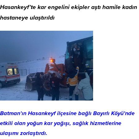
Hasankeyf’te kar engelini ekipler aştı hamile kadın
hastaneye ulaştırıldı
Batman’ın Hasankeyf ilçesine bağlı Bayırlı Köyü’nde
etkili olan yoğun kar yağışı, sağlık hizmetlerine
ulaşımı zorlaştırdı.