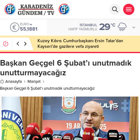
29
EURO
°C
İSTANBUL
55,1881
HAFIF YAĞMURLU
Kuzey Kıbrıs Cumhurbaşkanı Ersin Tatar’dan
Kayseri’de gazilere vefa ziyareti
Başkan Geçgel 6 Şubat’ı unutmadık
unutturmayacağız
Anasayfa
Manşet
Başkan Geçgel 6 Şubat’ı unutmadık unutturmayacağız