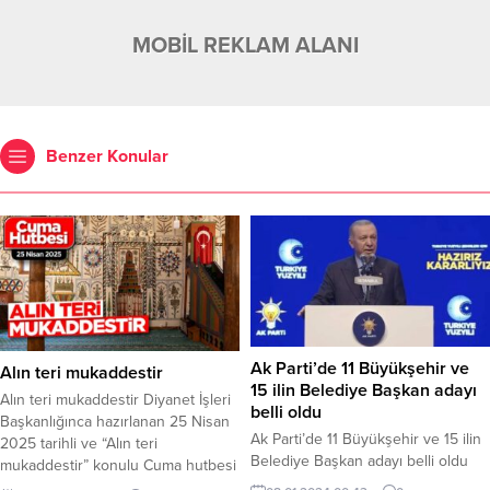
MOBİL REKLAM ALANI
Benzer Konular
Ak Parti’de 11 Büyükşehir ve
Alın teri mukaddestir
15 ilin Belediye Başkan adayı
Alın teri mukaddestir Diyanet İşleri
belli oldu
Başkanlığınca hazırlanan 25 Nisan
Ak Parti’de 11 Büyükşehir ve 15 ilin
2025 tarihli ve “Alın teri
Belediye Başkan adayı belli oldu
mukaddestir” konulu Cuma hutbesi
AK Parti İstanbul İl Başkanlığının ev
yayınlandı. Alın teri mukaddestir