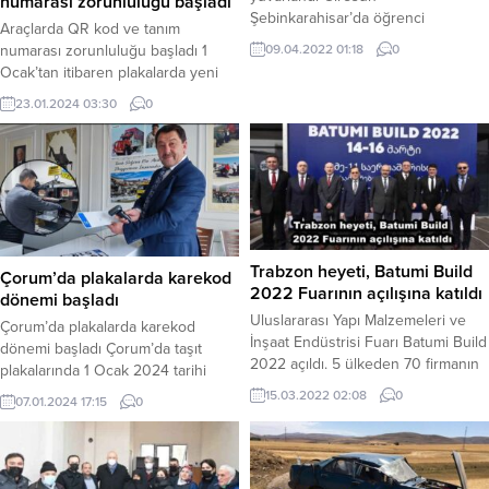
numarası zorunluluğu başladı
Şebinkarahisar’da öğrenci
Araçlarda QR kod ve tanım
servisinin yuvarlanması sonucu 7’si
09.04.2022 01:18
0
numarası zorunluluğu başladı 1
öğrenci 8 kişi yaralandı. Giresun ili
Ocak’tan itibaren plakalarda yeni
Şebinkarahisar ilçesi Duman
döneme girilmesiyle birlikte basımı
köyünde Ali K. idaresindeki 28 M
23.01.2024 03:30
0
yapılan tüm tescil plakalarında
7075 plakalı servis minibüsü yoldan
karekod bulunacak 1 Ocak’tan
çıkarak takla atarak devrildi.
itibaren plakalarda yeni döneme
Meydana gelen kazada yaşları 5 ile
girilmesiyle birlikte basımı yapılan
18 arasında değişen 7 öğrenci ile
tüm tescil plakalarında karekod
araç sürücüsü Ali...
bulunacak. İçişleri Bakanlığı, sahte
ya da APP plaka kullanmaya devam
edenlere 32 bin...
Trabzon heyeti, Batumi Build
Çorum’da plakalarda karekod
2022 Fuarının açılışına katıldı
dönemi başladı
Uluslararası Yapı Malzemeleri ve
Çorum’da plakalarda karekod
İnşaat Endüstrisi Fuarı Batumi Build
dönemi başladı Çorum’da taşıt
2022 açıldı. 5 ülkeden 70 firmanın
plakalarında 1 Ocak 2024 tarihi
katıldığı fuarda, Trabzon Ticaret ve
itibariyle yeni dönem başladı.
15.03.2022 02:08
0
07.01.2024 17:15
0
Sanayi Odası da stant açarak
Motorlu taşıt satışı ile devir ve
sektördeki üye firmaların
tescilinden sonra yeni bastırılan
ürünlerinin tanıtımını yaptı. 11. Yapı
plakalarda ‘barkod/karekod’
Malzemeleri ve İnşaat Endüstrisi
uygulaması hayata geçirildi.